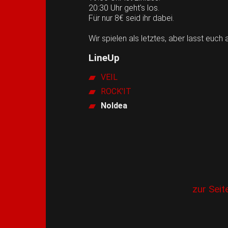
20:30 Uhr geht's los.
Für nur 8€ seid ihr dabei.
Wir spielen als letztes, aber lasst euc
LineUp
VEIL
ROCK'IT
No
Idea
zur Seit